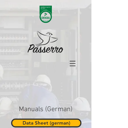
Manuals (German)
Data Sheet (german)